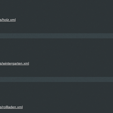
s/holz.xml
ss/wintergarten.xml
s/rollladen.xml