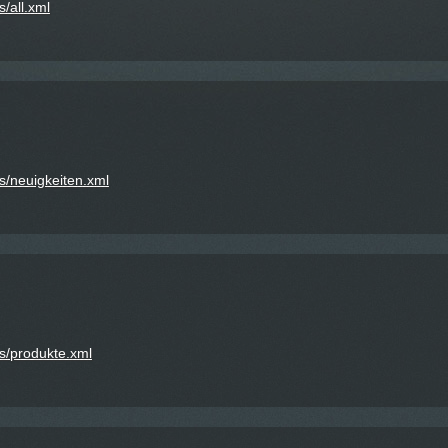
s/all.xml
ss/neuigkeiten.xml
ss/produkte.xml